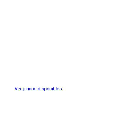
Los 
Find the style that matches your needs. Choose 
Ver planos disponibles