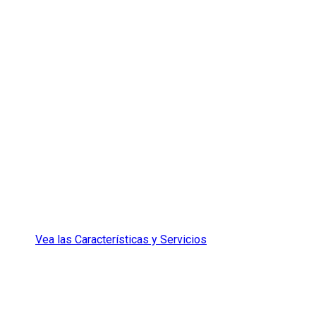
Caracterí
Volver a casa nunca se ha sentido tan bien.
Vea las Características y Servicios