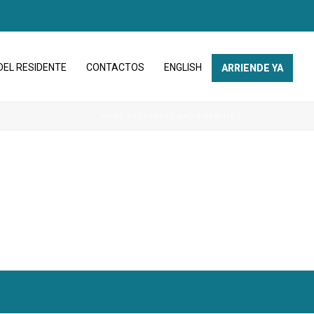
DEL RESIDENTE
CONTACTOS
ENGLISH
ARRIENDE YA
HOME
»
FEATURES AND AMENITIES